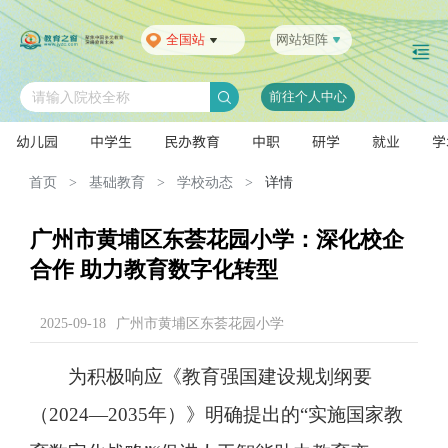
全国站
网站矩阵
前往个人中心
请输入院校全称
幼儿园
中学生
民办教育
中职
研学
就业
学
首页
>
基础教育
>
学校动态
>
详情
广州市黄埔区东荟花园小学：深化校企
合作 助力教育数字化转型
2025-09-18
广州市黄埔区东荟花园小学
为积极响应《教育强国建设规划纲要
（2024—2035年）》明确提出的“实施国家教