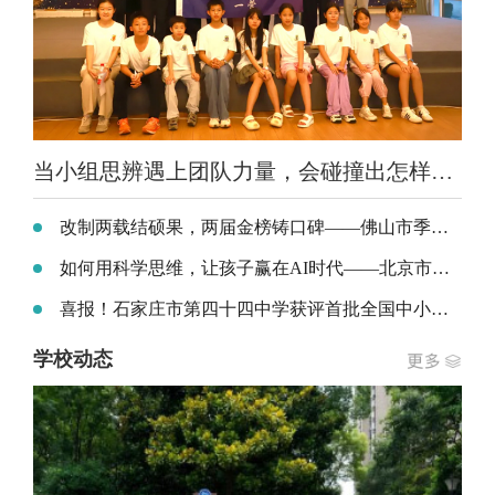
当小组思辨遇上团队力量，会碰撞出怎样的成长？——北京市昌平区凯博实验学校暑期少年研学营二期精彩回顾
改制两载结硕果，两届金榜铸口碑——佛山市季华中学超500名学子荣录985、211、双一流及一本院校
如何用科学思维，让孩子赢在AI时代——北京市昌平区凯博实验学校刘煜炎校长教育分享会
喜报！石家庄市第四十四中学获评首批全国中小学科技教育实验校
学校动态