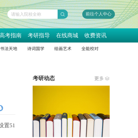
前往个人中心
请输入院校全称
高考指南
考研指导
在线商城
收费资讯
书法天地
诗词国学
绘画艺术
全能校对
考研动态
设置51