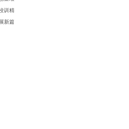
校训精
展新篇