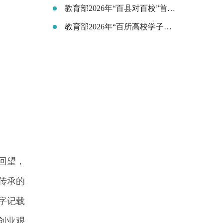
教育部2026年“百县对百校”首场离校未就业毕业生专场招聘活动在云南昆明举行
教育部2026年“百所高校学子地方行”（苏州站）活动在江苏昆山举行
回望，
传承的
字记载
创业艰