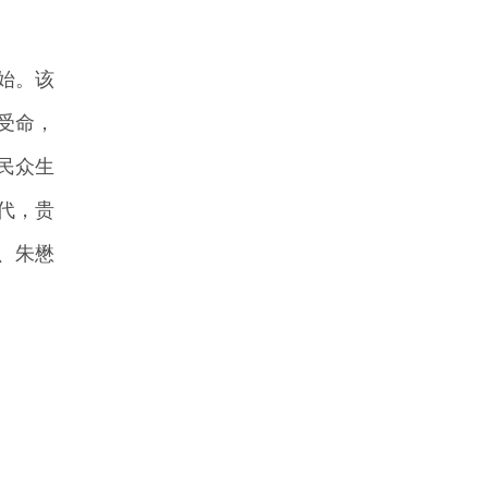
始。该
受命，
民众生
代，贵
、朱懋