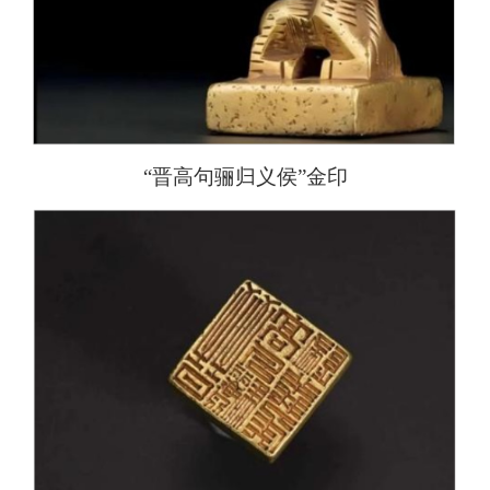
“晋高句骊归义侯”金印