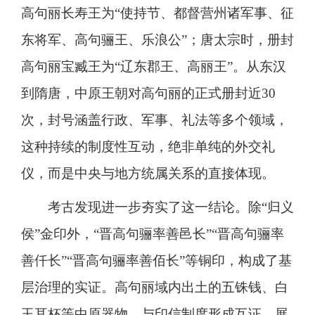
高句丽长寿王为“使持节、都督营州诸军事、征
东将军、高句骊王、乐浪公”；唐太宗时，册封
高句丽宝臧王为“辽东郡王、高丽王”。从东汉
到隋唐，中原王朝对高句丽的正式册封近30
次，封号涵盖行政、军事、礼法等多个领域，
这种持续的制度性互动，绝非单纯的外交礼
仪，而是中央与地方统属关系的直接体现。
考古发现进一步夯实了这一结论。除“归义
侯”金印外，“晋高句骊率善邑长”“晋高句骊率
善仟长”“晋高句骊率善佰长”等铜印，构成了基
层治理的实证。高句丽域内出土的五铢钱、白
玉耳杯等中原器物，与印信制度形成互证，展