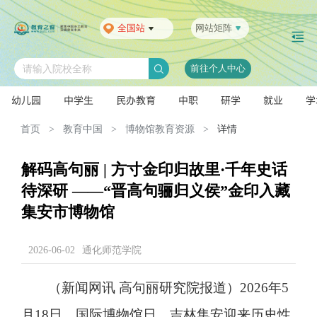
全国站
网站矩阵
前往个人中心
请输入院校全称
幼儿园
中学生
民办教育
中职
研学
就业
学
首页
>
教育中国
>
博物馆教育资源
>
详情
解码高句丽 | 方寸金印归故里·千年史话
待深研 ——“晋高句骊归义侯”金印入藏
集安市博物馆
2026-06-02
通化师范学院
（新闻网讯 高句丽研究院报道）2026年5
月18日，国际博物馆日，吉林集安迎来历史性