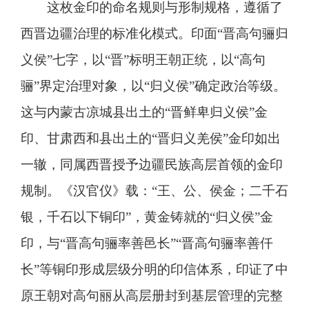
这枚金印的命名规则与形制规格，遵循了
西晋边疆治理的标准化模式。印面“晋高句骊归
义侯”七字，以“晋”标明王朝正统，以“高句
骊”界定治理对象，以“归义侯”确定政治等级。
这与内蒙古凉城县出土的“晋鲜卑归义侯”金
印、甘肃西和县出土的“晋归义羌侯”金印如出
一辙，同属西晋授予边疆民族高层首领的金印
规制。《汉官仪》载：“王、公、侯金；二千石
银，千石以下铜印”，黄金铸就的“归义侯”金
印，与“晋高句骊率善邑长”“晋高句骊率善仟
长”等铜印形成层级分明的印信体系，印证了中
原王朝对高句丽从高层册封到基层管理的完整