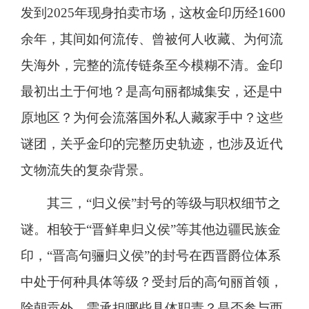
发到2025年现身拍卖市场，这枚金印历经1600
余年，其间如何流传、曾被何人收藏、为何流
失海外，完整的流传链条至今模糊不清。金印
最初出土于何地？是高句丽都城集安，还是中
原地区？为何会流落国外私人藏家手中？这些
谜团，关乎金印的完整历史轨迹，也涉及近代
文物流失的复杂背景。
其三，“归义侯”封号的等级与职权细节之
谜。相较于“晋鲜卑归义侯”等其他边疆民族金
印，“晋高句骊归义侯”的封号在西晋爵位体系
中处于何种具体等级？受封后的高句丽首领，
除朝贡外，需承担哪些具体职责？是否参与西