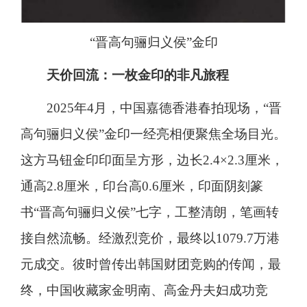
“晋高句骊归义侯”金印
天价回流：一枚金印的非凡旅程
2025年4月，中国嘉德香港春拍现场，“晋
高句骊归义侯”金印一经亮相便聚焦全场目光。
这方马钮金印印面呈方形，边长2.4×2.3厘米，
通高2.8厘米，印台高0.6厘米，印面阴刻篆
书“晋高句骊归义侯”七字，工整清朗，笔画转
接自然流畅。经激烈竞价，最终以1079.7万港
元成交。彼时曾传出韩国财团竞购的传闻，最
终，中国收藏家金明南、高金丹夫妇成功竞