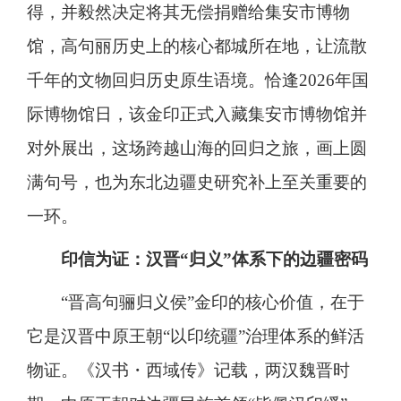
得，并毅然决定将其无偿捐赠给集安市博物
馆，高句丽历史上的核心都城所在地，让流散
千年的文物回归历史原生语境。恰逢2026年国
际博物馆日，该金印正式入藏集安市博物馆并
对外展出，这场跨越山海的回归之旅，画上圆
满句号，也为东北边疆史研究补上至关重要的
一环。
印信为证：汉晋“归义”体系下的边疆密码
“晋高句骊归义侯”金印的核心价值，在于
它是汉晋中原王朝“以印统疆”治理体系的鲜活
物证。《汉书・西域传》记载，两汉魏晋时