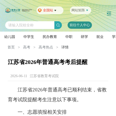
全国站
网站矩阵
前往个人中心
请输入院校全称
幼儿园
中学生
民办教育
中职
研学
就业
学
首页
>
高考
>
高考热点
>
详情
江苏省2026年普通高考考后提醒
2026-06-11
江苏省教育考试院
江苏省2026年普通高考已顺利结束，省教
育考试院提醒考生注意以下事项。
一、志愿填报相关安排