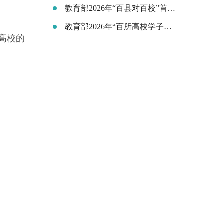
教育部2026年“百县对百校”首场离校未就业毕业生专场招聘活动在云南昆明举行
教育部2026年“百所高校学子地方行”（苏州站）活动在江苏昆山举行
高校的