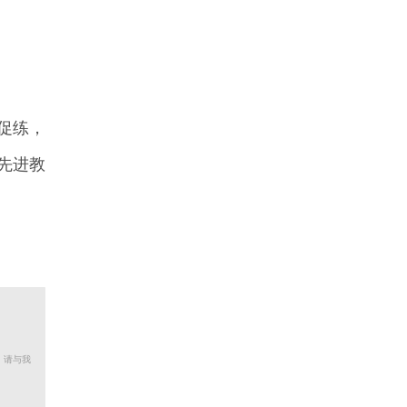
促练，
先进教
，请与我