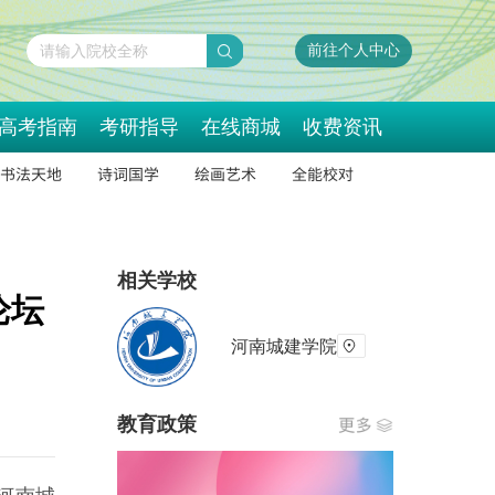
前往个人中心
请输入院校全称
高考指南
考研指导
在线商城
收费资讯
书法天地
诗词国学
绘画艺术
全能校对
相关学校
论坛
河南城建学院
教育政策