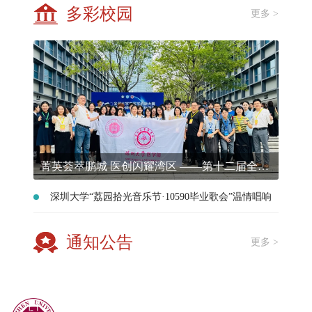
多彩校园
更多 >
菁英荟萃鹏城 医创闪耀湾区 ——第十二届全国大学生医学创新大赛复赛在深圳大学举办
深圳大学“荔园拾光音乐节·10590毕业歌会”温情唱响
通知公告
更多 >