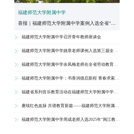
福建师范大学附属中学
喜报｜福建师范大学附属中学案例入选全省“人工智能+教育”典型案例
福建师范大学附属中学召开青年教师座谈会
福建师范大学附属中学姚章老师课例入选第三届全国中小学思政课教师教学基本功展示交流活动典型案例
福建师范大学附属中学余凤梅老师在全省劳动教育优秀课例评选中荣获三等奖
福建师范大学附属中学：书香润德启新程 青春求索话阅读
福建省系列音乐教育活动在福建师范大学附属中学圆满落幕
赓续红色血脉 共谱教育新篇——福建师范大学附属中学隆重举行“七一”表彰暨庆祝活动
福建师范大学附属中学周成老师入选2025年“闽江教育领军人才”闽江教学名师