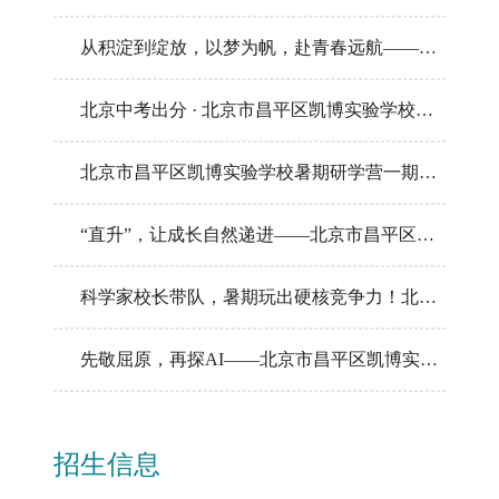
从积淀到绽放，以梦为帆，赴青春远航——北京市昌平区凯博实验学校2026届高中毕业典礼
北京中考出分 · 北京市昌平区凯博实验学校千万奖学金等你来拿！
北京市昌平区凯博实验学校暑期研学营一期报名倒计时！入营须知请查收
“直升”，让成长自然递进——北京市昌平区凯博实验学校小学部2026届升学典礼
科学家校长带队，暑期玩出硬核竞争力！北京市昌平区凯博实验学校2026研学营火爆开抢
先敬屈原，再探AI——北京市昌平区凯博实验学校学子把青春谱成国潮交响
招生信息