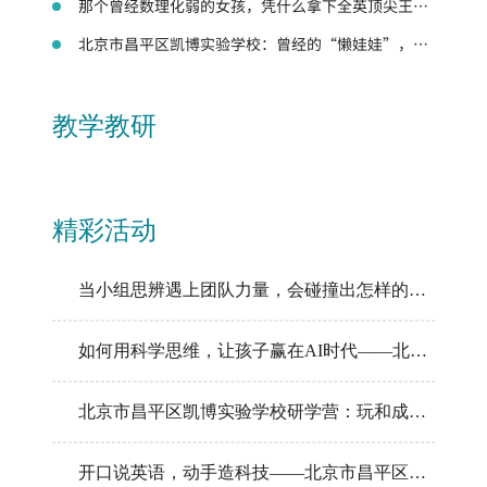
那个曾经数理化弱的女孩，凭什么拿下全英顶尖王牌专业？
北京市昌平区凯博实验学校：曾经的“懒娃娃”，在剑桥走出自己的高能征途
教学教研
精彩活动
当小组思辨遇上团队力量，会碰撞出怎样的成长？——北京市昌平区凯博实验学校暑期少年研学营二期精彩回顾
如何用科学思维，让孩子赢在AI时代——北京市昌平区凯博实验学校刘煜炎校长教育分享会
北京市昌平区凯博实验学校研学营：玩和成长从来不是单选题
开口说英语，动手造科技——北京市昌平区凯博实验学校暑期儿童研学营一期完美收官